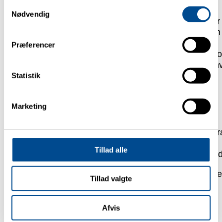
Samtykkevalg
Nødvendig
Fortrolig videndeling:
SESAM er netværket, hvor
medlemmer kan udveksle viden og erfaringer uden
om konkurrencehensyn
Præferencer
Fokus på praksis:
Vi oversætter ny teknologi til k
løsninger og eksempler, som virksomheder kan an
direkte
Statistik
BLIV EN DEL AF SESAM
Marketing
Er du involveret i automation, digitalisering eller
systemintegration – uanset om du er slutbruger, lever
rådgiver, konsulent, brancheorganisation eller fra en
Tillad alle
uddannelsesinstitution? Så er SESAM netværket for d
Tilmeld dig vores nyhedsbrev
og få indblik i komm
Tillad valgte
arrangementer og inspiration direkte i din indbakke.
Afvis