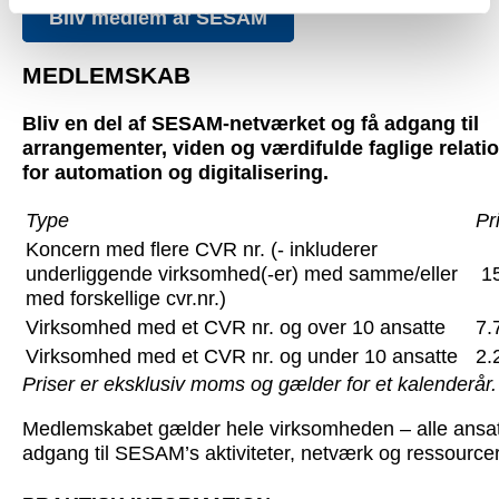
Bliv medlem af SESAM
MEDLEMSKAB
Bliv en del af SESAM-netværket og få adgang til
arrangementer, viden og værdifulde faglige relati
for automation og digitalisering.
Type
Pr
Koncern med flere CVR nr. (- inkluderer
underliggende virksomhed(-er) med samme/eller
15
med forskellige cvr.nr.)
Virksomhed med et CVR nr. og over 10 ansatte
7.
Virksomhed med et CVR nr. og under 10 ansatte
2.
Priser er eksklusiv moms og gælder for et kalenderår.
Medlemskabet gælder hele virksomheden – alle ansat
adgang til SESAM’s aktiviteter, netværk og ressourcer