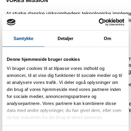
VORES MISSION
At styrke danske virksomheders teknologiske implem
robuste udvikling via facilitering af netværk og vidende
MEDLEMSFORDELE
Samtykke
Detaljer
Om
Vi skaber værdi for vores medlemmer ved at:
Facilitere et fortroligt og åbent miljø:
Et trygt ru
Denne hjemmeside bruger cookies
medlemmer kan dele erfaringer og lære af hinande
Vi bruger cookies til at tilpasse vores indhold og
Favne forskellige faglige interesser:
Fra slutbruge
annoncer, til at vise dig funktioner til sociale medier og til
leverandører – vi samler hele værdikæden
at analysere vores trafik. Vi deler også oplysninger om
Sikre fagekspertise og bredde:
Gennem samarbe
din brug af vores hjemmeside med vores partnere inden
branchens førende eksperter
for sociale medier, annonceringspartnere og
Formidle viden:
Via
konferencer
, webinarer og
analysepartnere. Vores partnere kan kombinere disse
arbejdsgrupper
, der fokuserer på praktiske løsning
Udvikle operationelle guidelines:
For at sikre eff
data med andre oplysninger, du har givet dem, eller som
implementering af produktionsteknologier
de har indsamlet fra din brug af deres tjenester.
HVAD GØR SESAM UNIKT?