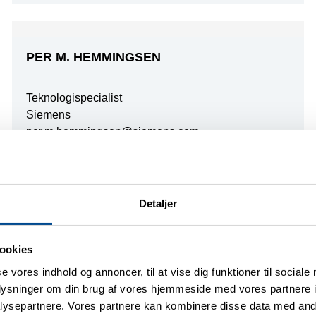
PER M. HEMMINGSEN
Teknologispecialist
Siemens
per.m.hemmingsen@siemens.com
Min baggrund er strærkstrøms Ingeninør, men Jeg har
i mere end 25 år arbejdet med industrial automation
fra PLC programering over fjernkontrol systemer til
SCADA, DCS og MES systemer. I mit dagligt virke
Detaljer
hos Siemens er jeg ansvarlig for vores SCADA
systemer samt en række software produkter til recept
ookies
- ordrehåndtering og dokumentation i
produktionssystemer. Da jeg også har en stor
se vores indhold og annoncer, til at vise dig funktioner til sociale
interesse for kommunikation af data mellem
oplysninger om din brug af vores hjemmeside med vores partnere i
forskellige IT-OT systemer, arbejder jeg for at SESAM
ysepartnere. Vores partnere kan kombinere disse data med andr