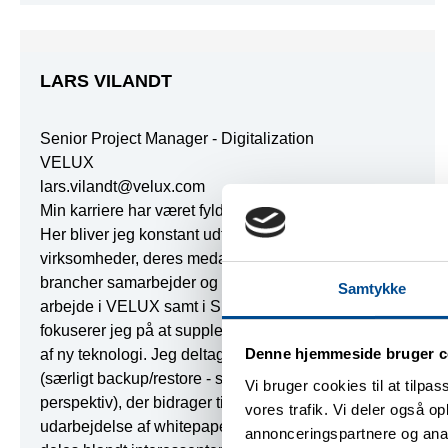
LARS VILANDT
Senior Project Manager - Digitalization
VELUX
lars.vilandt@velux.com
Min karriere har været fyldt med automatisering og IT.
Her bliver jeg konstant udfordret af, hvordan
virksomheder, deres medarbejdere, leverandører og
brancher samarbejder og deler viden. Med mit
Samtykke
arbejde i VELUX samt i SESAM's bestyrelse
fokuserer jeg på at supplere med viden om og brugen
Denne hjemmeside bruger c
af ny teknologi. Jeg deltager aktivt i arbejdsgrupperne
(særligt backup/restore - set fra brugerens
Vi bruger cookies til at tilpas
perspektiv), der bidrager til vidensdeling,
vores trafik. Vi deler også 
udarbejdelse af whitepapers og formidling, der kan
annonceringspartnere og anal