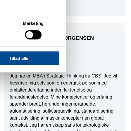
deres eget område.
Marketing
JAN SKOVSGAARD JØRGENSEN
Afd. leder - Projektchef
Tillad alle
INIT Denmark
jsj@initgroup.io
Jeg har en MBA i Strategic Thinking fra CBS. Jeg vil
beskrive mig selv som en energisk person med
omfattende erfaring inden for ledelse og
forandringsledelse. Mine kompetencer og erfaring
spænder bredt, herunder ingeniørarbejde,
automatisering, softwareudvikling, standardisering
samt udvikling af maskinkoncepter i en global
kontekst. Jeg har en skarp sans for teknologiske