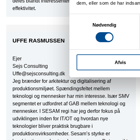
deles blandt interessenter for at støtte deres
dem, eller som de har indsaml
effektivitet.
Samtykkevalg
Nødvendig
UFFE RASMUSSEN
Ejer
Afvis
Sejs Consulting
Uffe@sejsconsulting.dk
Jeg brænder for arkitektur og digitalisering af
produktionsmiljøet. Spændingsfeltet mellem
teknologi og mennesker har min interesse. Især SMV
segmentet er udfordret af GAB mellem teknologi og
mennesker. I SESAM regi har jeg derfor fokus på
udviklingen inden for IT/OT og hvordan nye
teknologier bliver praktisk brugbare i
produktionsvirksomheder. Sesam’s styrke er