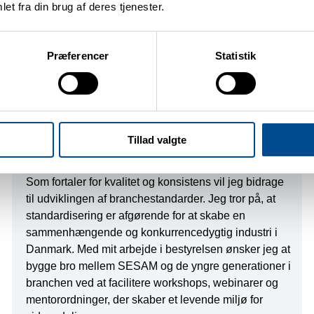
behandler teknologier som OPC UA, REST, GraphQL
et fra din brug af deres tjenester.
og MQTT.
Præferencer
Statistik
JENS LINDSKOV VESTERGAARD
Afdelingsleder
Tillad valgte
Holtec
jlv@holtec.dk
Som fortaler for kvalitet og konsistens vil jeg bidrage
til udviklingen af branchestandarder. Jeg tror på, at
standardisering er afgørende for at skabe en
sammenhængende og konkurrencedygtig industri i
Danmark. Med mit arbejde i bestyrelsen ønsker jeg at
bygge bro mellem SESAM og de yngre generationer i
branchen ved at facilitere workshops, webinarer og
mentorordninger, der skaber et levende miljø for