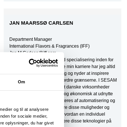
JAN MAARSSØ CARLSEN
Department Manager
International Flavors & Fragrances (IFF)
Jan.M.Carlsen@iff.com
Jeg har en uddannelse med specialisering inden for
ingeniørfaget. Gennem hele min karriere har jeg altid
arbejdet med automatisering og nyder at inspirere
andre til at innovere og udfordre grænserne. I SESAM
Om
har jeg til hensigt at sikre, at danske virksomheder
forbliver i front ved effektivt og økonomisk at udnytte
de muligheder, der præsenteres af automatisering og
IT. SESAM bør kommunikere disse muligheder og
 medier og til at analysere
forhåbentlig give indsigt i, hvordan en individuel
nden for sociale medier,
virksomhed kan implementere disse teknologier på
e oplysninger, du har givet